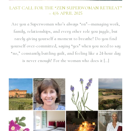
LAST CALL FOR THE “ZEN SUPERWOMAN RETREAT”
– 4/6 APRIL 2025
Are you a Superwoman who’s always “on”—managing work,
family, relationships, and every other role you juggle, but
rarely giving yourself a moment to breathe? Do you find
yourself over-committed, saying “yes” when you need to say
“no,” constantly battling guilt, and feeling like a 24-hour day
is never enough? For the woman who does it […]