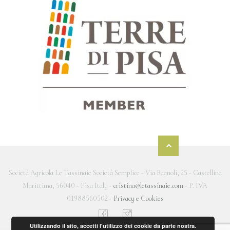
Società Agricola Le Tassinaie Società Semplice - Via Bagnoli, 25 - Castellina
Marittima, 56040 - Pisa Italy -
cristina@letassinaie.com
- P. IVA
01988560502 -
Privacy e Cookies
Utilizzando il sito, accetti l'utilizzo dei cookie da parte nostra.